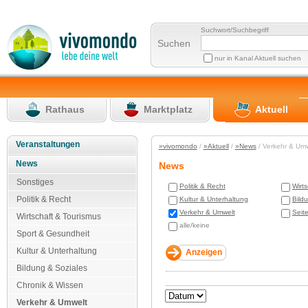
Suchwort/Suchbegriff
Suchen
nur in Kanal Aktuell suchen
Rathaus
Marktplatz
Aktuell
Veranstaltungen
»vivomondo
/
»Aktuell
/
»News
/ Verkehr & Um
News
News
Sonstiges
Politik & Recht
Wirt
Politik & Recht
Kultur & Unterhaltung
Bild
Verkehr & Umwelt
Seit
Wirtschaft & Tourismus
alle/keine
Sport & Gesundheit
Kultur & Unterhaltung
Bildung & Soziales
Chronik & Wissen
Verkehr & Umwelt