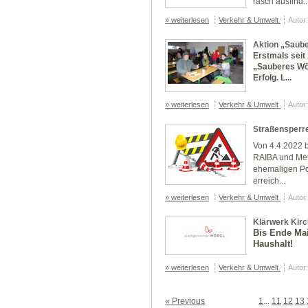
rasch ausfind..
» weiterlesen
Verkehr & Umwelt
Autor
Aktion „Sauber
Erstmals seit
„Sauberes Wör
Erfolg. L...
» weiterlesen
Verkehr & Umwelt
Autor
Straßensperr
Von 4.4.2022 b
RAIBA und Met
ehemaligen Po
erreich...
» weiterlesen
Verkehr & Umwelt
Autor
Klärwerk Kirc
Bis Ende Mai
Haushalt!
» weiterlesen
Verkehr & Umwelt
Autor
« Previous
1
...
11
12
13