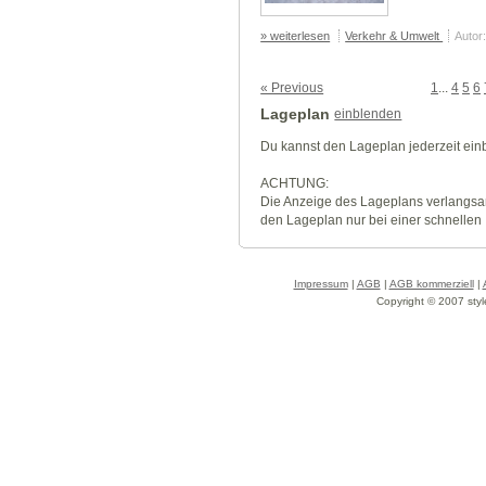
» weiterlesen
Verkehr & Umwelt
Autor
« Previous
1
...
4
5
6
Lageplan
einblenden
Du kannst den Lageplan jederzeit ei
ACHTUNG:
Die Anzeige des Lageplans verlangsa
den Lageplan nur bei einer schnellen
Impressum
|
AGB
|
AGB kommerziell
|
Copyright © 2007 styl