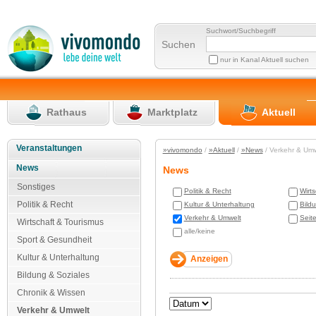
Suchwort/Suchbegriff
Suchen
nur in Kanal Aktuell suchen
Rathaus
Marktplatz
Aktuell
Veranstaltungen
»vivomondo
/
»Aktuell
/
»News
/ Verkehr & Um
News
News
Sonstiges
Politik & Recht
Wirt
Politik & Recht
Kultur & Unterhaltung
Bild
Verkehr & Umwelt
Seit
Wirtschaft & Tourismus
alle/keine
Sport & Gesundheit
Kultur & Unterhaltung
Bildung & Soziales
Chronik & Wissen
Verkehr & Umwelt