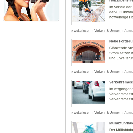
Holzarbeiten 
Im Vorfeld de
der A 12 Innta
notwendige Ho
» weiterlesen
Verkehr & Umwelt
Autor
Neue Förderun
Glänzende Auss
Strom setzen m
und Erweiterun
» weiterlesen
Verkehr & Umwelt
Autor
Verkehrsmess
Im vergangene
Verkehrsmess
Verkehrsmessu
» weiterlesen
Verkehr & Umwelt
Autor
Müllabfuhrkal
Der Müllabfuhr