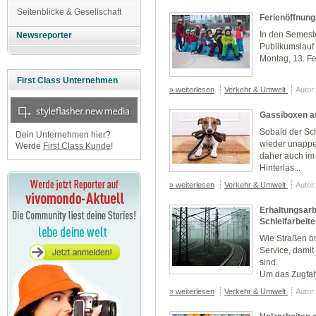
Seitenblicke & Gesellschaft
Ferienöffnung
In den Semeste
Newsreporter
Publikumslauf 
Montag, 13. Fe
First Class Unternehmen
» weiterlesen
Verkehr & Umwelt
Autor
Gassiboxen a
Sobald der Sc
Dein Unternehmen hier?
wieder unappe
Werde
First Class Kunde
!
daher auch im 
Hinterlas...
» weiterlesen
Verkehr & Umwelt
Autor
Erhaltungsarb
Schleifarbeit
Wie Straßen b
Service, damit
sind.
Um das Zugfahr
» weiterlesen
Verkehr & Umwelt
Autor