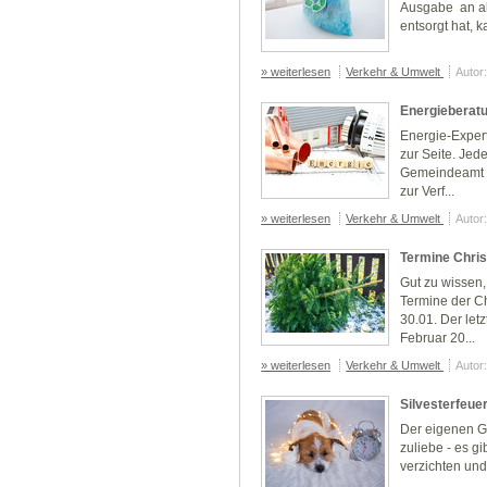
Ausgabe an all
entsorgt hat, 
» weiterlesen
Verkehr & Umwelt
Autor
Energieberat
Energie-Expert
zur Seite. Jed
Gemeindeamt f
zur Verf...
» weiterlesen
Verkehr & Umwelt
Autor
Termine Chr
Gut zu wissen,
Termine der C
30.01. Der let
Februar 20...
» weiterlesen
Verkehr & Umwelt
Autor
Silvesterfeue
Der eigenen G
zuliebe - es gi
verzichten un