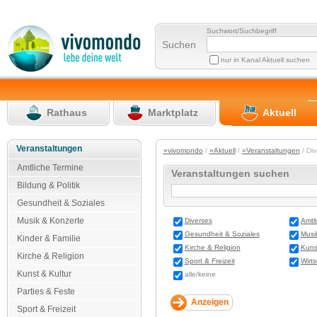
Suchwort/Suchbegriff
Suchen
nur in Kanal Aktuell suchen
Rathaus
Marktplatz
Aktuell
Veranstaltungen
»vivomondo
/
»Aktuell
/
»Veranstaltungen
/ Di
Amtliche Termine
Veranstaltungen suchen
Bildung & Politik
Gesundheit & Soziales
Musik & Konzerte
Diverses
Amtl
Gesundheit & Soziales
Musi
Kinder & Familie
Kirche & Religion
Kuns
Kirche & Religion
Sport & Freizeit
Wirt
Kunst & Kultur
alle/keine
Parties & Feste
Sport & Freizeit