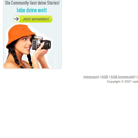
Impressum
|
AGB
|
AGB kommerziell
|
Copyright © 2007 styl