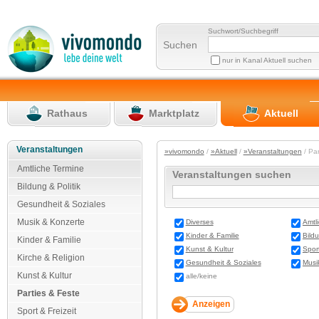
Suchwort/Suchbegriff
Suchen
nur in Kanal Aktuell suchen
Rathaus
Marktplatz
Aktuell
Veranstaltungen
»vivomondo
/
»Aktuell
/
»Veranstaltungen
/ Pa
Amtliche Termine
Veranstaltungen suchen
Bildung & Politik
Gesundheit & Soziales
Musik & Konzerte
Diverses
Amtl
Kinder & Familie
Bildu
Kinder & Familie
Kunst & Kultur
Sport
Kirche & Religion
Gesundheit & Soziales
Musi
Kunst & Kultur
alle/keine
Parties & Feste
Sport & Freizeit