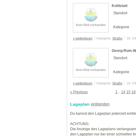
Kohlstatt
Standort
Kategorie
» weiterlesen
Kategorie:
Straße
18. O
Georg-Rom-
Standort
Kategorie
» weiterlesen
Kategorie:
Straße
18. O
« Previous
1
...
14
15
16
Lageplan
einblenden
Du kannst den Lageplan jederzeit einb
ACHTUNG:
Die Anzeige des Lageplans verlangsamt
den Lageplan nur bei einer schnellen I