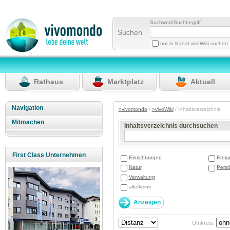
Suchwort/Suchbegriff
Suchen
nur in Kanal vivoWiki suchen
Rathaus
Marktplatz
Aktuell
Navigation
»vivomondo
/
»vivoWiki
/ Inhaltsverzeichnis
Mitmachen
Inhaltsverzeichnis durchsuchen
First Class Unternehmen
Einrichtungen
Ereig
Natur
Persö
Verwaltung
alle/keine
Umkreis: