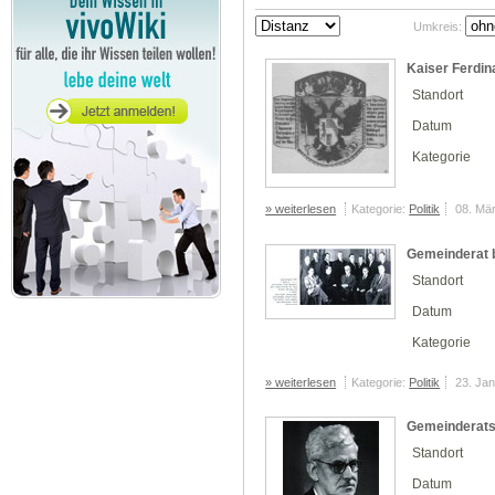
Umkreis:
Kaiser Ferdina
Standort
Datum
Kategorie
» weiterlesen
Kategorie:
Politik
08. Mä
Gemeinderat 
Standort
Datum
Kategorie
» weiterlesen
Kategorie:
Politik
23. Ja
Gemeinderats
Standort
Datum