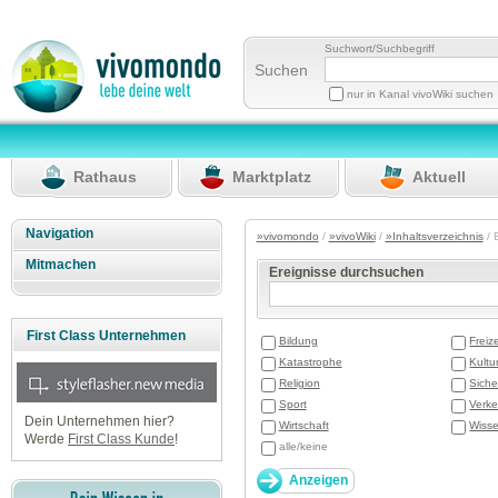
Suchwort/Suchbegriff
Suchen
nur in Kanal vivoWiki suchen
Rathaus
Marktplatz
Aktuell
Navigation
»vivomondo
/
»vivoWiki
/
»Inhaltsverzeichnis
/ 
Mitmachen
Ereignisse durchsuchen
First Class Unternehmen
Bildung
Freize
Katastrophe
Kultu
Religion
Siche
Sport
Verke
Dein Unternehmen hier?
Wirtschaft
Wisse
Werde
First Class Kunde
!
alle/keine