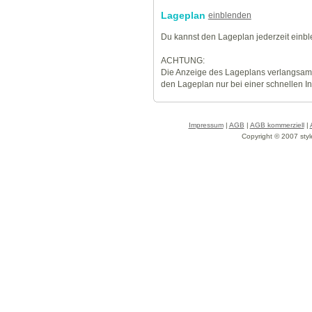
Lageplan
einblenden
Du kannst den Lageplan jederzeit einb
ACHTUNG:
Die Anzeige des Lageplans verlangsamt
den Lageplan nur bei einer schnellen I
Impressum
|
AGB
|
AGB kommerziell
|
Copyright © 2007 styl