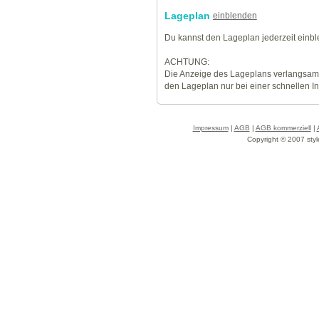
Lageplan
einblenden
Du kannst den Lageplan jederzeit einb
ACHTUNG:
Die Anzeige des Lageplans verlangsamt
den Lageplan nur bei einer schnellen I
Impressum
|
AGB
|
AGB kommerziell
|
Copyright © 2007 styl