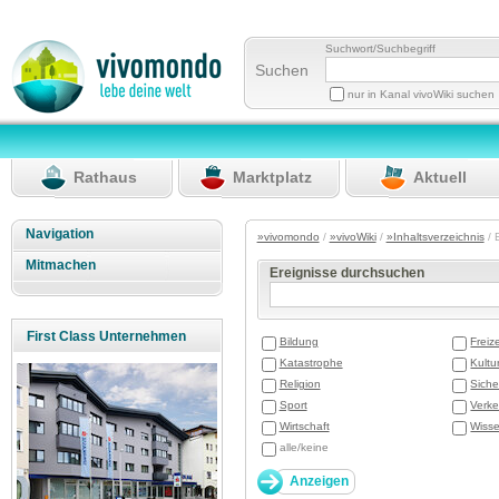
Suchwort/Suchbegriff
Suchen
nur in Kanal vivoWiki suchen
Rathaus
Marktplatz
Aktuell
Navigation
»vivomondo
/
»vivoWiki
/
»Inhaltsverzeichnis
/ 
Mitmachen
Ereignisse durchsuchen
First Class Unternehmen
Bildung
Freize
Katastrophe
Kultu
Religion
Siche
Sport
Verke
Wirtschaft
Wisse
alle/keine