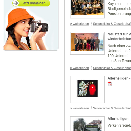
Kaya hatten di
Stadtgemeinde
Pensionierunge
» weiterlesen
Seitenblicke & Gesellscha
Neustart für 
wiederbelebt
Nach einer zw
Unternehmerfr
100 Unternehm
des Sun Towers
» weiterlesen
Seitenblicke & Gesellscha
Allerheiligen 
» weiterlesen
Seitenblicke & Gesellscha
Allerheiligen
Verkehrsregel