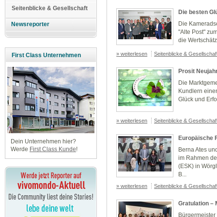
Seitenblicke & Gesellschaft
Die besten G
Die Kameradsc
Newsreporter
"Alte Post" zu
die Wertschätz
» weiterlesen
Seitenblicke & Gesellscha
First Class Unternehmen
Prosit Neujah
Die Marktgeme
Kundlern einen
Glück und Erfo
» weiterlesen
Seitenblicke & Gesellscha
Europäische F
Dein Unternehmen hier?
Werde
First Class Kunde
!
Berna Ates und
im Rahmen des
(ESK) in Wörgl.
B...
» weiterlesen
Seitenblicke & Gesellscha
Gratulation –
Bürgermeister