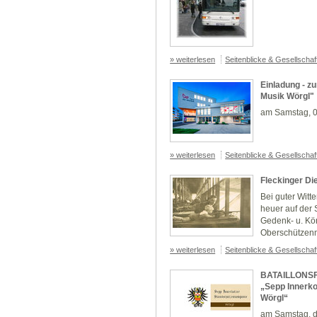
» weiterlesen
Seitenblicke & Gesellscha
Einladung - z
Musik Wörgl"
am Samstag, 0
» weiterlesen
Seitenblicke & Gesellscha
Fleckinger Di
Bei guter Wit
heuer auf der 
Gedenk- u. Kö
Oberschützenm
» weiterlesen
Seitenblicke & Gesellscha
BATAILLONSFE
„Sepp Innerk
Wörgl“
am Samstag, d