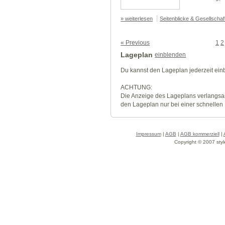
» weiterlesen
Seitenblicke & Gesellscha
« Previous
1
2
Lageplan
einblenden
Du kannst den Lageplan jederzeit ei
ACHTUNG:
Die Anzeige des Lageplans verlangsa
den Lageplan nur bei einer schnellen
Impressum
|
AGB
|
AGB kommerziell
|
Copyright © 2007 styl