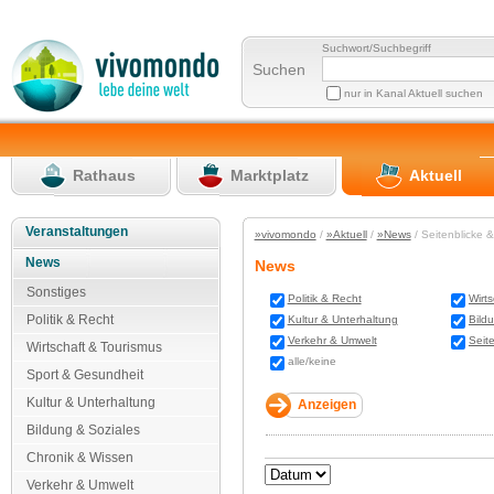
Suchwort/Suchbegriff
Suchen
nur in Kanal Aktuell suchen
Rathaus
Marktplatz
Aktuell
Veranstaltungen
»vivomondo
/
»Aktuell
/
»News
/ Seitenblicke 
News
News
Sonstiges
Politik & Recht
Wirt
Politik & Recht
Kultur & Unterhaltung
Bild
Verkehr & Umwelt
Seit
Wirtschaft & Tourismus
alle/keine
Sport & Gesundheit
Kultur & Unterhaltung
Bildung & Soziales
Chronik & Wissen
Verkehr & Umwelt