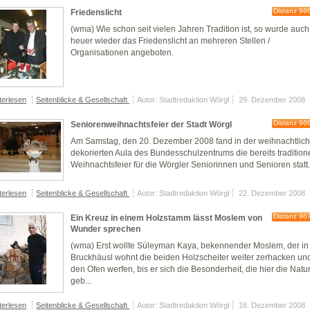
Distanz 96
Friedenslicht
(wma) Wie schon seit vielen Jahren Tradition ist, so wurde auch
heuer wieder das Friedenslicht an mehreren Stellen /
Organisationen angeboten.
terlesen
Seitenblicke & Gesellschaft
Autor: Stadtredaktion Wörgl
29. Dezember 2008
Distanz 96
Seniorenweihnachtsfeier der Stadt Wörgl
Am Samstag, den 20. Dezember 2008 fand in der weihnachtlic
dekorierten Aula des Bundesschulzentrums die bereits tradition
Weihnachtsfeier für die Wörgler Seniorinnen und Senioren statt
terlesen
Seitenblicke & Gesellschaft
Autor: Stadtredaktion Wörgl
22. Dezember 2008
Distanz 96
Ein Kreuz in einem Holzstamm lässt Moslem von
Wunder sprechen
(wma) Erst wollte Süleyman Kaya, bekennender Moslem, der in
Bruckhäusl wohnt die beiden Holzscheiter weiter zerhacken und
den Ofen werfen, bis er sich die Besonderheit, die hier die Natu
geb...
terlesen
Seitenblicke & Gesellschaft
Autor: Stadtredaktion Wörgl
16. Dezember 2008