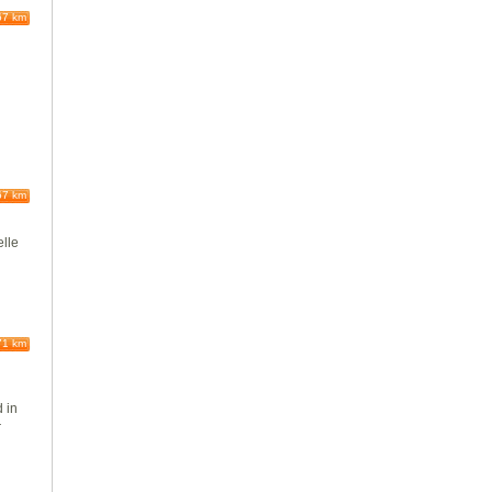
67 km
67 km
h
elle
.
71 km
 in
r