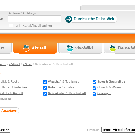
Suchwort/Suchbegriff
en
nur in Kanal Aktuell suchen
atz
Aktuell
vivoWiki
Deine W
ondo
/
»Aktuell
/
»News
/ Seitenblicke & Gesellschaft
s
olitik & Recht
Wirtschaft & Tourismus
Sport & Gesundheit
ultur & Unterhaltung
Bildung & Soziales
Chronik & Wissen
erkehr & Umwelt
Seitenblicke & Gesellschaft
Sonstiges
lle/keine
Umkreis: