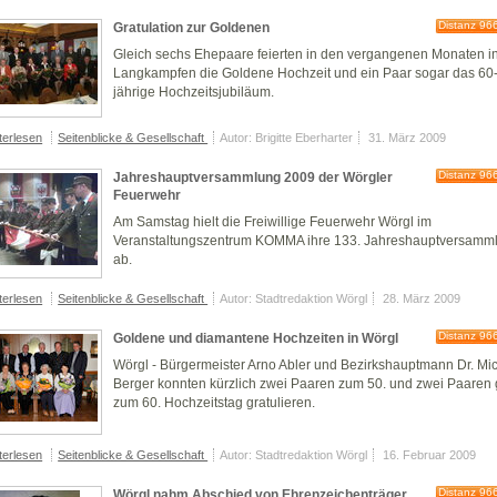
Distanz 96
Gratulation zur Goldenen
Gleich sechs Ehepaare feierten in den vergangenen Monaten i
Langkampfen die Goldene Hochzeit und ein Paar sogar das 60
jährige Hochzeitsjubiläum.
terlesen
Seitenblicke & Gesellschaft
Autor: Brigitte Eberharter
31. März 2009
Distanz 96
Jahreshauptversammlung 2009 der Wörgler
Feuerwehr
Am Samstag hielt die Freiwillige Feuerwehr Wörgl im
Veranstaltungszentrum KOMMA ihre 133. Jahreshauptversamm
ab.
terlesen
Seitenblicke & Gesellschaft
Autor: Stadtredaktion Wörgl
28. März 2009
Distanz 96
Goldene und diamantene Hochzeiten in Wörgl
Wörgl - Bürgermeister Arno Abler und Bezirkshauptmann Dr. Mi
Berger konnten kürzlich zwei Paaren zum 50. und zwei Paaren 
zum 60. Hochzeitstag gratulieren.
terlesen
Seitenblicke & Gesellschaft
Autor: Stadtredaktion Wörgl
16. Februar 2009
Distanz 96
Wörgl nahm Abschied von Ehrenzeichenträger