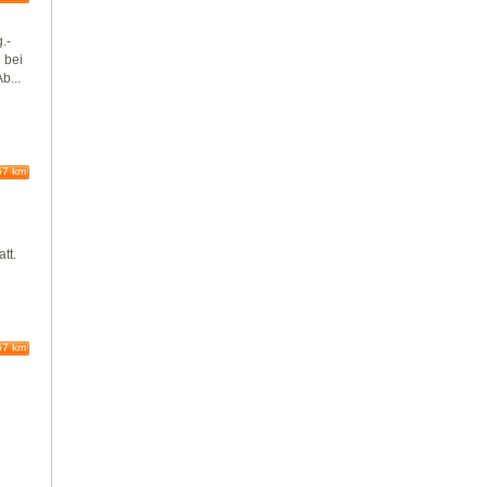
.-
 bei
b...
67 km
tt.
67 km