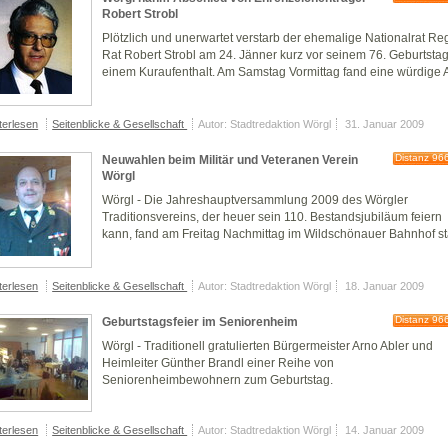
Robert Strobl
Plötzlich und unerwartet verstarb der ehemalige Nationalrat Reg
Rat Robert Strobl am 24. Jänner kurz vor seinem 76. Geburtstag
einem Kuraufenthalt. Am Samstag Vormittag fand eine würdige A
terlesen
Seitenblicke & Gesellschaft
Autor: Stadtredaktion Wörgl
31. Januar 2009
Distanz 96
Neuwahlen beim Militär und Veteranen Verein
Wörgl
Wörgl - Die Jahreshauptversammlung 2009 des Wörgler
Traditionsvereins, der heuer sein 110. Bestandsjubiläum feiern
kann, fand am Freitag Nachmittag im Wildschönauer Bahnhof sta
terlesen
Seitenblicke & Gesellschaft
Autor: Stadtredaktion Wörgl
18. Januar 2009
Distanz 96
Geburtstagsfeier im Seniorenheim
Wörgl - Traditionell gratulierten Bürgermeister Arno Abler und
Heimleiter Günther Brandl einer Reihe von
Seniorenheimbewohnern zum Geburtstag.
terlesen
Seitenblicke & Gesellschaft
Autor: Stadtredaktion Wörgl
14. Januar 2009