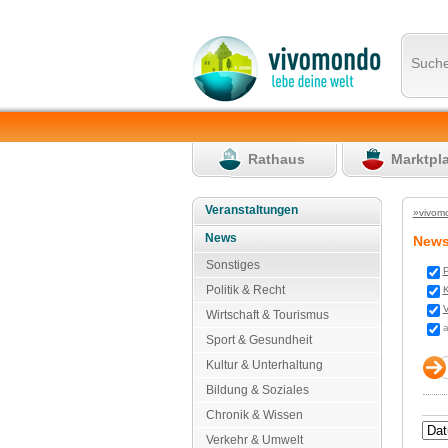
Such
Rathaus
Marktpl
Veranstaltungen
»vivom
News
New
Sonstiges
P
Politik & Recht
K
V
Wirtschaft & Tourismus
a
Sport & Gesundheit
Kultur & Unterhaltung
Bildung & Soziales
Chronik & Wissen
Verkehr & Umwelt