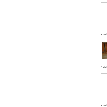
» wei
» wei
» wei