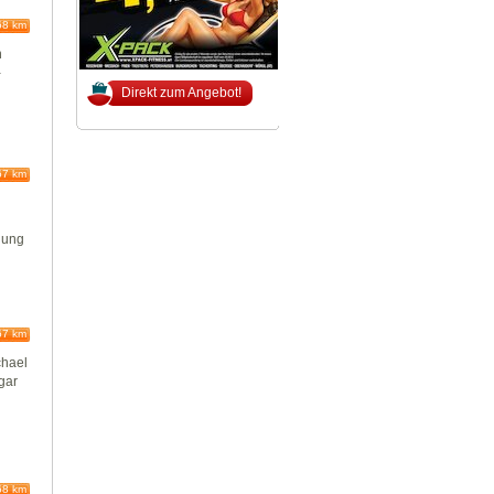
68 km
n
-
Direkt zum Angebot!
67 km
lung
67 km
chael
gar
68 km