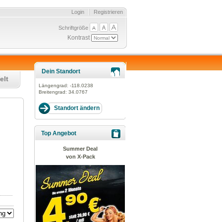
Login
Registrieren
Schriftgröße
Kontrast
Dein Standort
elt
Längengrad:
-118.0238
Breitengrad:
34.0767
Top Angebot
Summer Deal
von X-Pack