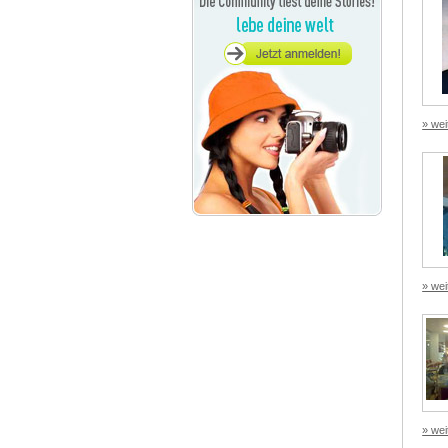
» wei
» wei
» wei