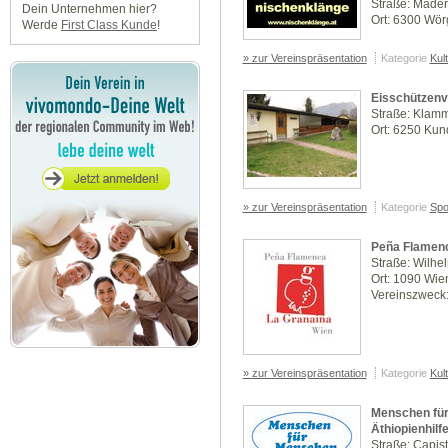
Straße: Made
Dein Unternehmen hier?
Ort: 6300 Wör
Werde
First Class Kunde
!
» zur Vereinspräsentation
Kategorie
Kul
Eisschützenv
Straße: Klamm
Ort: 6250 Kun
» zur Vereinspräsentation
Kategorie
Spo
Peña Flamenc
Straße: Wilhe
Ort: 1090 Wie
Vereinszweck:
» zur Vereinspräsentation
Kategorie
Kul
Menschen für
Äthiopienhilf
Straße: Capis