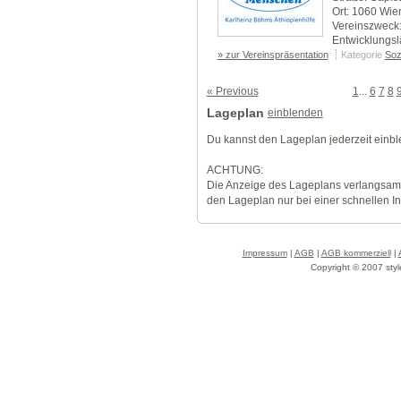
Ort: 1060 Wie
Vereinszweck: 
Entwicklungs
» zur Vereinspräsentation
Kategorie
Soz
« Previous
1
...
6
7
8
Lageplan
einblenden
Du kannst den Lageplan jederzeit einb
ACHTUNG:
Die Anzeige des Lageplans verlangsamt
den Lageplan nur bei einer schnellen I
Impressum
|
AGB
|
AGB kommerziell
|
Copyright © 2007 styl