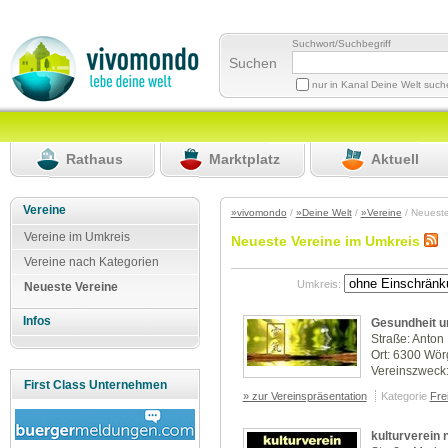
Suchwort/Suchbegriff
Suchen
nur in Kanal Deine Welt suc
Rathaus
Marktplatz
Aktuell
Vereine
»vivomondo
/
»Deine Welt
/
»Vereine
/ Neuest
Vereine im Umkreis
Neueste Vereine im Umkreis
Vereine nach Kategorien
Umkreis:
Neueste Vereine
Infos
Gesundheit u
Straße: Anton 
Ort: 6300 Wör
Vereinszweck:
First Class Unternehmen
» zur Vereinspräsentation
Kategorie
Frei
kulturverein