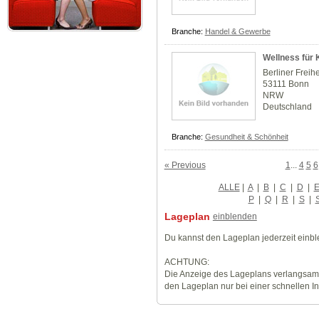
Branche:
Handel & Gewerbe
Wellness für 
Berliner Freihe
53111 Bonn
NRW
Deutschland
Branche:
Gesundheit & Schönheit
« Previous
1
...
4
5
6
ALLE
|
A
|
B
|
C
|
D
|
P
|
Q
|
R
|
S
|
Lageplan
einblenden
Du kannst den Lageplan jederzeit einb
ACHTUNG:
Die Anzeige des Lageplans verlangsamt
den Lageplan nur bei einer schnellen I