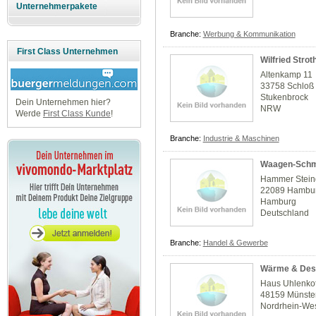
Unternehmerpakete
Branche:
Werbung & Kommunikation
First Class Unternehmen
Wilfried Str
Altenkamp 11
33758 Schloß 
Stukenbrock
Dein Unternehmen hier?
NRW
Werde
First Class Kunde
!
Branche:
Industrie & Maschinen
Waagen-Schm
Hammer Stei
22089 Hambu
Hamburg
Deutschland
Branche:
Handel & Gewerbe
Wärme & Des
Haus Uhlenkot
48159 Münste
Nordrhein-Wes