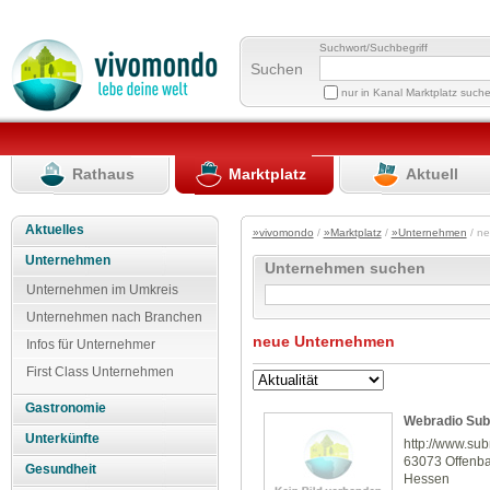
Suchwort/Suchbegriff
Suchen
nur in Kanal Marktplatz such
Rathaus
Marktplatz
Aktuell
Aktuelles
»vivomondo
/
»Marktplatz
/
»Unternehmen
/ n
Unternehmen
Unternehmen suchen
Unternehmen im Umkreis
Unternehmen nach Branchen
neue Unternehmen
Infos für Unternehmer
First Class Unternehmen
Gastronomie
Webradio Sub
Unterkünfte
http://www.su
63073 Offenb
Gesundheit
Hessen