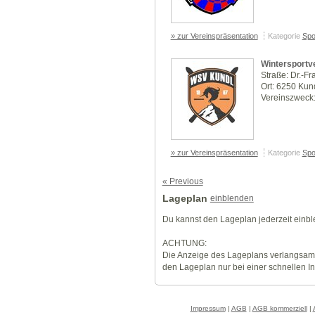
» zur Vereinspräsentation
Kategorie
Spo
Wintersportv
Straße: Dr.-F
Ort: 6250 Kun
Vereinszweck:
» zur Vereinspräsentation
Kategorie
Spo
« Previous
Lageplan
einblenden
Du kannst den Lageplan jederzeit einb
ACHTUNG:
Die Anzeige des Lageplans verlangsamt
den Lageplan nur bei einer schnellen I
Impressum
|
AGB
|
AGB kommerziell
|