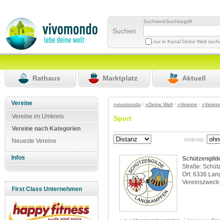
Suchwort/Suchbegriff
Suchen
nur in Kanal Deine Welt suc
Rathaus
Marktplatz
Aktuell
Vereine
»vivomondo
/
»Deine Welt
/
»Vereine
/
»Verein
Vereine im Umkreis
Sport
Vereine nach Kategorien
Umkreis:
Neueste Vereine
Infos
Schützengild
Straße: Schü
Ort: 6336 La
Vereinszweck:
First Class Unternehmen