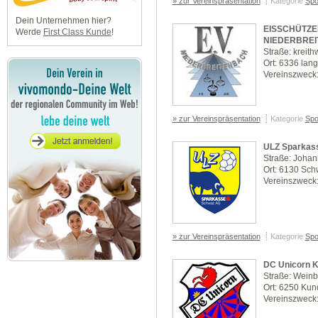
» zur Vereinspräsentation
Kategorie
Spo
Dein Unternehmen hier?
EISSCHÜTZE
Werde
First Class Kunde
!
NIEDERBRE
Straße: kreit
Ort: 6336 lan
Vereinszweck:
» zur Vereinspräsentation
Kategorie
Spo
ULZ Sparkas
Straße: Joha
Ort: 6130 Sc
Vereinszweck:
» zur Vereinspräsentation
Kategorie
Spo
DC Unicorn K
Straße: Weinb
Ort: 6250 Kun
Vereinszweck: