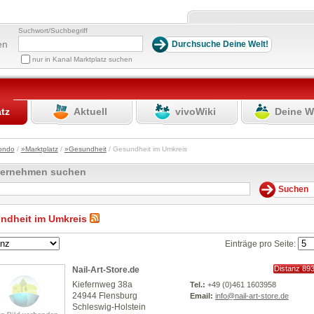
Suchwort/Suchbegriff
en
nur in Kanal Marktplatz suchen
atz
Aktuell
vivoWiki
Deine W
ondo
/
»Marktplatz
/
»Gesundheit
/ Gesundheit im Umkreis
ternehmen suchen
ndheit im Umkreis
Einträge pro Seite:
Distanz 89
Nail-Art-Store.de
km
Kiefernweg 38a
Tel.:
+49 (0)461 1603958
24944 Flensburg
Email:
info@nail-art-store.de
Schleswig-Holstein