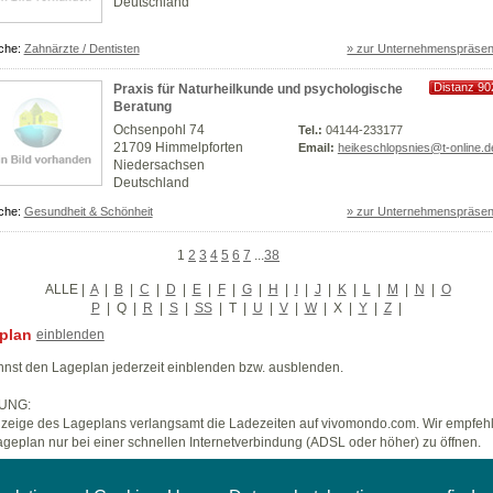
Deutschland
che:
Zahnärzte / Dentisten
» zur Unternehmenspräsen
Distanz 90
Praxis für Naturheilkunde und psychologische
km
Beratung
Ochsenpohl 74
Tel.:
04144-233177
21709 Himmelpforten
Email:
heikeschlopsnies@t-online.d
Niedersachsen
Deutschland
che:
Gesundheit & Schönheit
» zur Unternehmenspräsen
1
2
3
4
5
6
7
...
38
ALLE
|
A
|
B
|
C
|
D
|
E
|
F
|
G
|
H
|
I
|
J
|
K
|
L
|
M
|
N
|
O
P
|
Q
|
R
|
S
|
SS
|
T
|
U
|
V
|
W
|
X
|
Y
|
Z
|
plan
einblenden
nst den Lageplan jederzeit einblenden bzw. ausblenden.
UNG:
zeige des Lageplans verlangsamt die Ladezeiten auf vivomondo.com. Wir empfeh
geplan nur bei einer schnellen Internetverbindung (ADSL oder höher) zu öffnen.