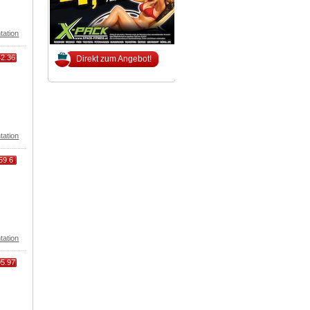
tation
42.36
Direkt zum Angebot!
tation
59.6
tation
95.97