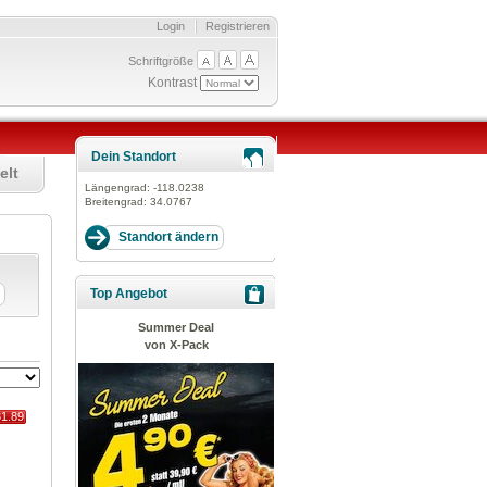
Login
Registrieren
Schriftgröße
Kontrast
Dein Standort
elt
Längengrad:
-118.0238
Breitengrad:
34.0767
Top Angebot
Summer Deal
von X-Pack
31.89