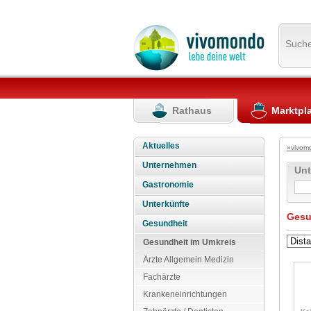
Such
Rathaus
Marktpl
Aktuelles
»vivom
Unternehmen
Un
Gastronomie
Unterkünfte
Gesu
Gesundheit
Gesundheit im Umkreis
Ärzte Allgemein Medizin
Fachärzte
Krankeneinrichtungen