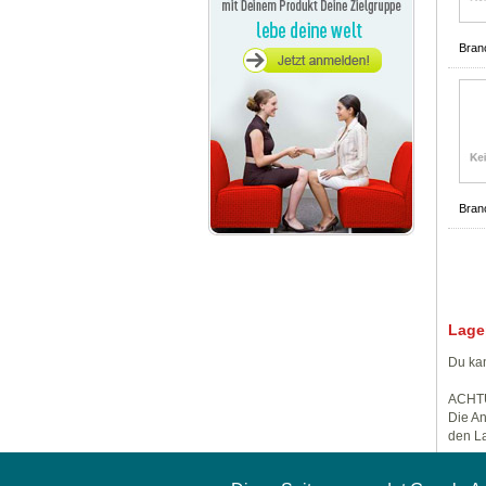
Bran
Bran
Lage
Du kan
ACHT
Die An
den La