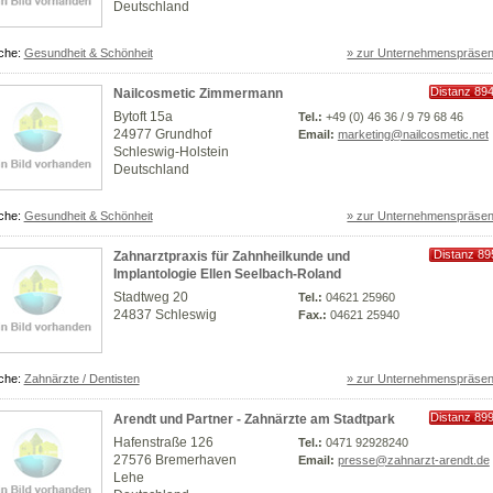
Deutschland
che:
Gesundheit & Schönheit
» zur Unternehmenspräsen
Distanz 89
Nailcosmetic Zimmermann
km
Bytoft 15a
Tel.:
+49 (0) 46 36 / 9 79 68 46
24977 Grundhof
Email:
marketing@nailcosmetic.net
Schleswig-Holstein
Deutschland
che:
Gesundheit & Schönheit
» zur Unternehmenspräsen
Distanz 89
Zahnarztpraxis für Zahnheilkunde und
km
Implantologie Ellen Seelbach-Roland
Stadtweg 20
Tel.:
04621 25960
24837 Schleswig
Fax.:
04621 25940
che:
Zahnärzte / Dentisten
» zur Unternehmenspräsen
Distanz 89
Arendt und Partner - Zahnärzte am Stadtpark
km
Hafenstraße 126
Tel.:
0471 92928240
27576 Bremerhaven
Email:
presse@zahnarzt-arendt.de
Lehe