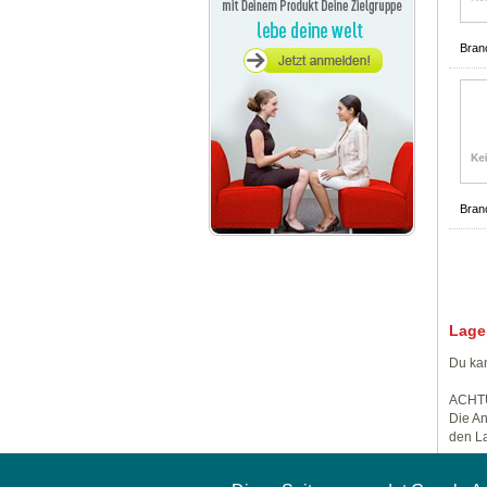
Bran
Bran
Lage
Du kan
ACHT
Die An
den La