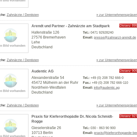
che:
Zahnärzte / Dentisten
» zur Unternehmenspräsen
Distanz 89
Arendt und Partner - Zahnärzte am Stadtpark
km
Hafenstraße 126
Tel.:
0471 92928240
27576 Bremerhaven
Email:
presse@zahnarzt-arendt.de
Lehe
Deutschland
che:
Zahnärzte / Dentisten
» zur Unternehmenspräsen
Distanz 90
Audentic AG
km
Alexanderstraße 54
Tel.:
+49 (0) 208 782 666-0
45472 Mülheim an der Ruhr
Fax.:
+49 (0) 208 782 666-110
Nordrhein-Westfalen
Email:
info@audentic.ag
Deutschland
che:
Zahnärzte / Dentisten
» zur Unternehmenspräsen
Distanz 92
Praxis für Kieferorthopädie Dr. Nicola Schmidt-
km
Rogge
Gieselerstraße 26
Tel.:
030 - 863 90 900
10713 Berlin
Email:
praxis@kieferorthopaede-ber