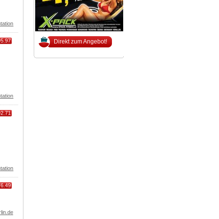
tation
95.97
Direkt zum Angebot!
tation
92.71
tation
76.49
lin.de