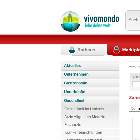
Such
Rathaus
Marktpl
Aktuelles
»vivom
Unternehmen
Un
Gastronomie
Unterkünfte
Zahn
Gesundheit
Gesundheit im Umkreis
Ärzte Allgemein Medizin
Fachärzte
Krankeneinrichtungen