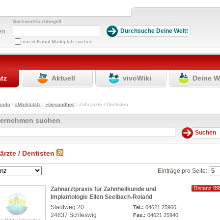
Suchwort/Suchbegriff
en
nur in Kanal Marktplatz suchen
atz
Aktuell
vivoWiki
Deine W
ondo
/
»Marktplatz
/
»Gesundheit
/ Zahnärzte / Dentisten
ternehmen suchen
ärzte / Dentisten
Einträge pro Seite:
Distanz 89
Zahnarztpraxis für Zahnheilkunde und
km
Implantologie Ellen Seelbach-Roland
Stadtweg 20
Tel.:
04621 25960
24837 Schleswig
Fax.:
04621 25940