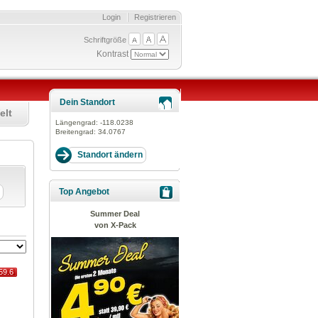
Login
Registrieren
Schriftgröße
Kontrast
Dein Standort
elt
Längengrad:
-118.0238
Breitengrad:
34.0767
Top Angebot
Summer Deal
von X-Pack
59.6