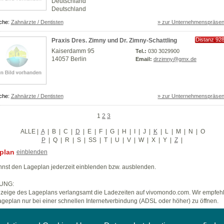
Deutschland
Deutschland
che:
Zahnärzte / Dentisten
» zur Unternehmenspräsen
Distanz 92
Praxis Dres. Zimny und Dr. Zimny-Schattling
km
Kaiserdamm 95
Tel.:
030 3029900
14057 Berlin
Email:
drzimny@gmx.de
che:
Zahnärzte / Dentisten
» zur Unternehmenspräsen
1
2
3
ALLE
|
A
|
B
|
C
|
D
|
E
|
F
|
G
|
H
|
I
|
J
|
K
|
L
|
M
|
N
|
O
P
|
Q
|
R
|
S
|
SS
|
T
|
U
|
V
|
W
|
X
|
Y
|
Z
|
plan
einblenden
nst den Lageplan jederzeit einblenden bzw. ausblenden.
UNG:
zeige des Lageplans verlangsamt die Ladezeiten auf vivomondo.com. Wir empfeh
geplan nur bei einer schnellen Internetverbindung (ADSL oder höher) zu öffnen.