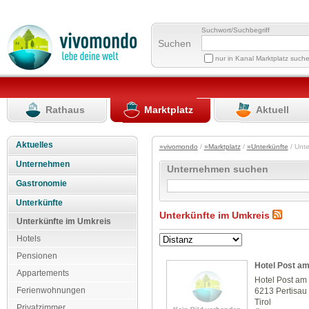
Suchwort/Suchbegriff
Suchen
nur in Kanal Marktplatz such
Rathaus
Marktplatz
Aktuell
Aktuelles
»vivomondo
/
»Marktplatz
/
»Unterkünfte
/ Unte
Unternehmen
Unternehmen suchen
Gastronomie
Unterkünfte
Unterkünfte im Umkreis
Unterkünfte im Umkreis
Hotels
Pensionen
Hotel Post a
Appartements
Hotel Post am
Ferienwohnungen
6213 Pertisau
Tirol
Privatzimmer