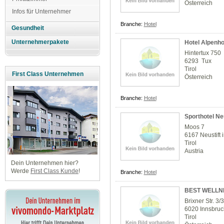
Österreich
Infos für Unternehmer
Branche:
Hotel
Gesundheit
Unternehmerpakete
Hotel Alpenho
Hintertux 750
6293 Tux
Tirol
First Class Unternehmen
Österreich
Branche:
Hotel
Sporthotel Neu
Moos 7
6167 Neustift 
Tirol
Austria
Dein Unternehmen hier?
Werde
First Class Kunde
!
Branche:
Hotel
BEST WELLN
Brixner Str. 3/
6020 Innsbruc
Tirol