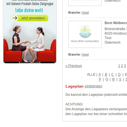
Österreich
Branche:
Hotel
Best Wellness
Brixnerstraße 
6020 Innsbruc
Tirol
Österreich
Branche:
Hotel
« Previous
1
2
3
ALLE
|
A
|
B
|
C
|
D
|
P
|
Q
|
R
|
S
|
Lageplan
einblenden
Du kannst den Lageplan jederzeit einb
ACHTUNG:
Die Anzeige des Lageplans verlangsamt
den Lageplan nur bei einer schnellen I