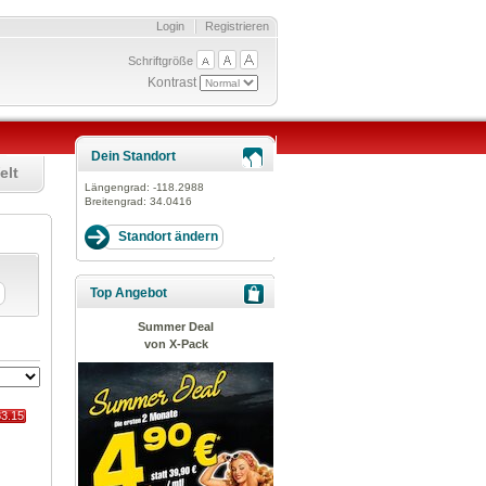
Login
Registrieren
Schriftgröße
Kontrast
Dein Standort
elt
Längengrad:
-118.2988
Breitengrad:
34.0416
Top Angebot
Summer Deal
von X-Pack
83.15