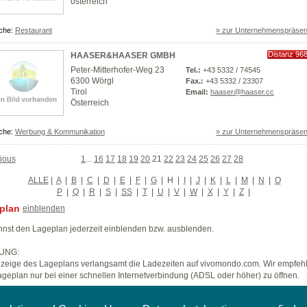
österreich
che:
Restaurant
» zur Unternehmenspräsen
Distanz 96
HAASER&HAASER GMBH
km
Peter-Mitterhofer-Weg 23
Tel.:
+43 5332 / 74545
6300 Wörgl
Fax.:
+43 5332 / 23307
Tirol
Email:
haaser@haaser.cc
Österreich
che:
Werbung & Kommunikation
» zur Unternehmenspräsen
ious
1
...
16
17
18
19
20
21
22
23
24
25
26
27
28
ALLE
|
A
|
B
|
C
|
D
|
E
|
F
|
G
|
H
|
I
|
J
|
K
|
L
|
M
|
N
|
O
P
|
Q
|
R
|
S
|
SS
|
T
|
U
|
V
|
W
|
X
|
Y
|
Z
|
plan
einblenden
nst den Lageplan jederzeit einblenden bzw. ausblenden.
UNG:
zeige des Lageplans verlangsamt die Ladezeiten auf vivomondo.com. Wir empfeh
geplan nur bei einer schnellen Internetverbindung (ADSL oder höher) zu öffnen.