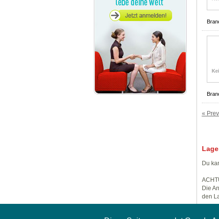
Bran
Bran
« Prev
Lage
Du kan
ACHT
Die An
den La