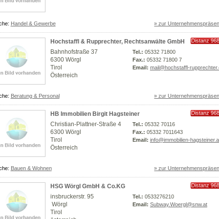
che:
Handel & Gewerbe
» zur Unternehmenspräsen
Distanz 96
Hochstaffl & Rupprechter, Rechtsanwälte GmbH
km
Bahnhofstraße 37
Tel.:
05332 71800
6300 Wörgl
Fax.:
05332 71800 7
Tirol
Email:
mail@hochstaffl-rupprechter
Österreich
che:
Beratung & Personal
» zur Unternehmenspräsen
Distanz 96
HB Immobilien Birgit Hagsteiner
km
Christian-Plattner-Straße 4
Tel.:
05332 70116
6300 Wörgl
Fax.:
05332 7011643
Tirol
Email:
info@immobilien-hagsteiner.a
Österreich
che:
Bauen & Wohnen
» zur Unternehmenspräsen
Distanz 96
HSG Wörgl GmbH & Co.KG
km
insbruckerstr. 95
Tel.:
0533276210
Wörgl
Email:
Subway.Woergl@snw.at
Tirol