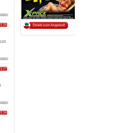
tation
83.26
Direkt zum Angebot!
.com
tation
83.27
t
tation
83.34