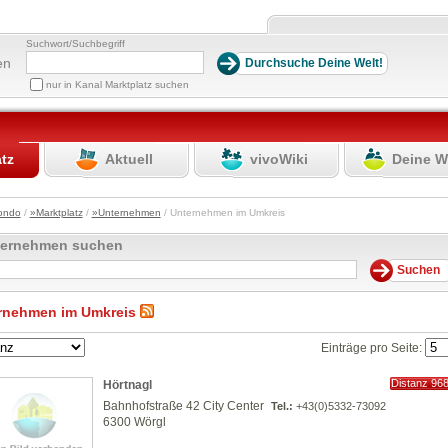
Suchwort/Suchbegriff
en
nur in Kanal Marktplatz suchen
atz
Aktuell
vivoWiki
Deine W
ondo
/
»Marktplatz
/
»Unternehmen
/ Unternehmen im Umkreis
ternehmen suchen
rnehmen im Umkreis
Einträge pro Seite:
Distanz 96
Hörtnagl
km
Bahnhofstraße 42 City Center
Tel.:
+43(0)5332-73092
6300 Wörgl