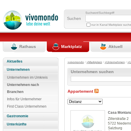
Suchwort/Suchbegriff
Suchen
nur in Kanal Marktplatz such
Rathaus
Marktplatz
Aktuell
Aktuelles
»vivomondo
/
»Marktplatz
/
»Unternehmen
/
»U
Unternehmen
Unternehmen suchen
Unternehmen im Umkreis
Unternehmen nach
Appartement
Branchen
Infos für Unternehmer
First Class Unternehmen
Casa Montan
Gastronomie
Zillerstraße 2
5722 Niederns
Unterkünfte
Salzburg