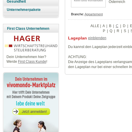
Gesundheit
Österreich
Unternehmerpakete
Branche:
Appartement
ALLE
|
A
|
B
|
C
|
D
|
First Class Unternehmen
P
|
Q
|
R
|
S
|
Lageplan
einblenden
Du kannst den Lageplan jederzeit einb
ACHTUNG:
Dein Unternehmen hier?
Werde
First Class Kunde
!
Die Anzeige des Lageplans verlangsamt
den Lageplan nur bei einer schnellen I