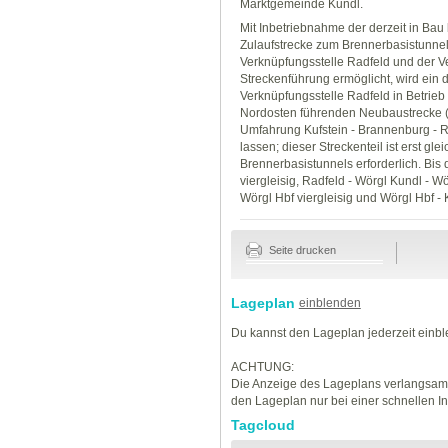
Marktgemeinde Kundl.
Mit Inbetriebnahme der derzeit in Ba
Zulaufstrecke zum Brennerbasistunnel
Verknüpfungsstelle Radfeld und der V
Streckenführung ermöglicht, wird ein d
Verknüpfungsstelle Radfeld in Betri
Nordosten führenden Neubaustrecke (
Umfahrung Kufstein - Brannenburg - 
lassen; dieser Streckenteil ist erst gl
Brennerbasistunnels erforderlich. Bis 
viergleisig, Radfeld - Wörgl Kundl - W
Wörgl Hbf viergleisig und Wörgl Hbf - 
Seite drucken
Lageplan
einblenden
Du kannst den Lageplan jederzeit einb
ACHTUNG:
Die Anzeige des Lageplans verlangsamt
den Lageplan nur bei einer schnellen I
Tagcloud