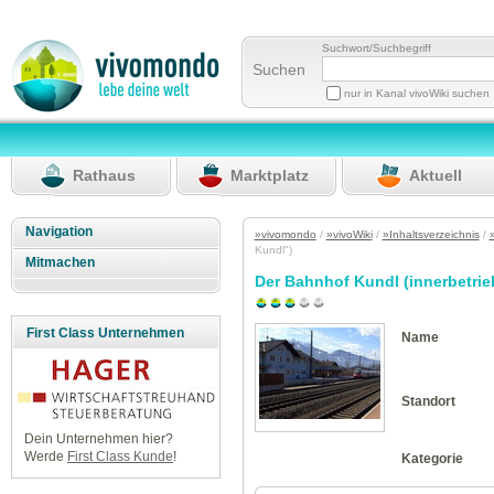
Suchwort/Suchbegriff
Suchen
nur in Kanal vivoWiki suchen
Rathaus
Marktplatz
Aktuell
Navigation
»vivomondo
/
»vivoWiki
/
»Inhaltsverzeichnis
/
Kundl")
Mitmachen
Der Bahnhof Kundl (innerbetrie
First Class Unternehmen
Name
Standort
Dein Unternehmen hier?
Werde
First Class Kunde
!
Kategorie