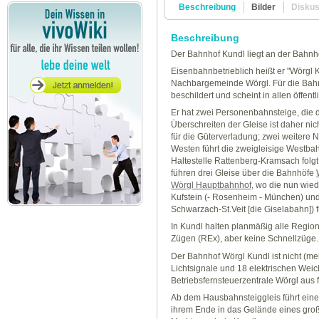
Beschreibung
Bilder
Disku
Beschreibung
Der Bahnhof Kundl liegt an der Bahnh
Eisenbahnbetrieblich heißt er "Wörgl
Nachbargemeinde Wörgl. Für die Bahnr
beschildert und scheint in allen öffe
Er hat zwei Personenbahnsteige, die 
Überschreiten der Gleise ist daher nic
für die Güterverladung; zwei weitere
Westen führt die zweigleisige Westbah
Haltestelle Rattenberg-Kramsach folg
führen drei Gleise über die Bahnhöfe
Wörgl Hauptbahnhof
, wo die nun wie
Kufstein (- Rosenheim - München) und 
Schwarzach-St.Veit [die Giselabahn]) 
In Kundl halten planmäßig alle Regio
Zügen (REx), aber keine Schnellzüge.
Der Bahnhof Wörgl Kundl ist nicht (me
Lichtsignale und 18 elektrischen Weic
Betriebsfernsteuerzentrale Wörgl aus 
Ab dem Hausbahnsteiggleis führt ein
ihrem Ende in das Gelände eines groß