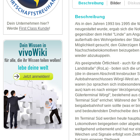
Beschreibung
Bilder
Disku
Beschreibung
Dein Unternehmen hier?
Als in den Jahren 1993 bis 1995 die
Werde
First Class Kunde
!
neugestaltet wurde, ergab sich die No
gegenüber dem Hotel "Linde" am Ang
außerhalb des Wohngebietes der Stadt
Möglichkeit gesucht, den Güterzügen 
Nachschiebelokomotiven beizugeben 
wieder abzukuppeln.
Als geeignetste Örtlichkeit - auch für 
Landstraße" (RoLa) - boten sich die 
(die in diesem Abschnitt Innsbrucker 
Autobahnanschlusses Wörgl-West an. 
waren (so sprachen sich insbesonder
aus) kam es nach einiger Verzögerung
Güterterminal Wörgl", bestehend aus
Terminal Süd" errichet. Während der T
beigabebahnhof sein sollte (was er bi
und bedeutendsten Drehscheibe des Gü
Im Terminal Süd werden heute haupts
Lokomotiven beigegeben oder abgekuppe
weitgehend unbemerkt und hat nur ei
Weichen und Signale erfolgt vom Zent
hat kein eigenes Stellwerk.