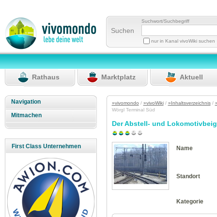
Suchwort/Suchbegriff
Suchen
nur in Kanal vivoWiki suchen
Rathaus
Marktplatz
Aktuell
Navigation
»vivomondo
/
»vivoWiki
/
»Inhaltsverzeichnis
/
Wörgl Terminal Süd
Mitmachen
Der Abstell- und Lokomotivbei
First Class Unternehmen
Name
Standort
Kategorie