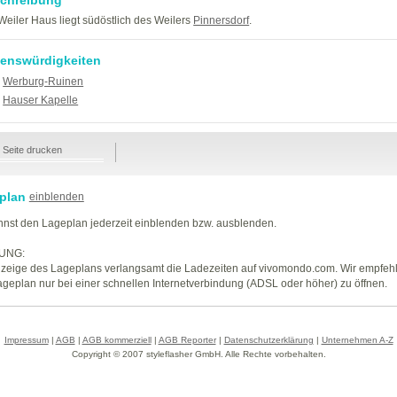
Weiler Haus liegt südöstlich des Weilers
Pinnersdorf
.
enswürdigkeiten
Werburg-Ruinen
Hauser Kapelle
Seite drucken
plan
einblenden
nst den Lageplan jederzeit einblenden bzw. ausblenden.
UNG:
zeige des Lageplans verlangsamt die Ladezeiten auf vivomondo.com. Wir empfeh
geplan nur bei einer schnellen Internetverbindung (ADSL oder höher) zu öffnen.
Impressum
|
AGB
|
AGB kommerziell
|
AGB Reporter
|
Datenschutzerklärung
|
Unternehmen A-Z
Copyright © 2007 styleflasher GmbH. Alle Rechte vorbehalten.