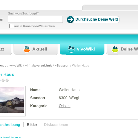
Suchwort/Suchbegriff
en
nur in Kanal vivoWiki suchen
atz
Aktuell
vivoWiki
Deine W
ondo
/
»vivoWiki
/
»Inhaltsverzeichnis
/
»Strassen
/ Weiler Haus
er Haus
Name
Weiler Haus
Standort
6300, Wörgl
Kategorie
Ortsteil
schreibung
Bilder
Diskussionen
chreibung