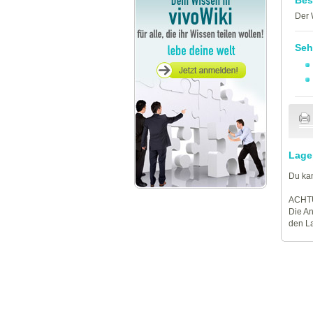
Der 
Seh
Lage
Du kan
ACHT
Die An
den La