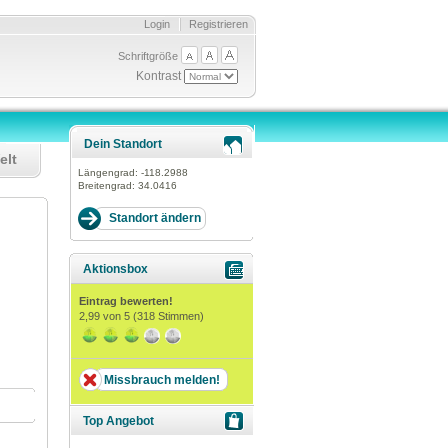
Login
Registrieren
Schriftgröße
Kontrast
Dein Standort
elt
Längengrad:
-118.2988
Breitengrad:
34.0416
Aktionsbox
Eintrag bewerten!
2,99
von 5 (
318
Stimmen)
Missbrauch melden!
Top Angebot