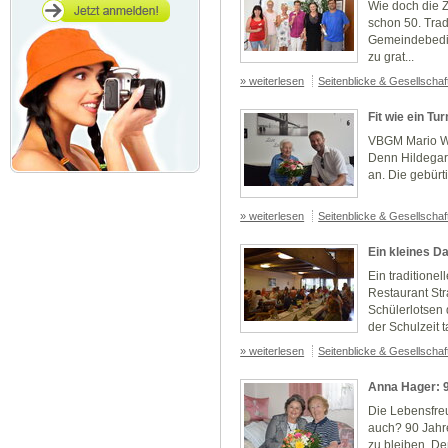
Wie doch die Z
schon 50. Trad
Gemeindebedie
zu grat...
» weiterlesen
Seitenblicke & Gesellscha
Fit wie ein Tu
VBGM Mario Wie
Denn Hildegard
an. Die gebürti
» weiterlesen
Seitenblicke & Gesellscha
Ein kleines D
Ein traditione
Restaurant Str
Schülerlotsen
der Schulzeit ta
» weiterlesen
Seitenblicke & Gesellscha
Anna Hager: 9
Die Lebensfre
auch? 90 Jahre
zu bleiben. De