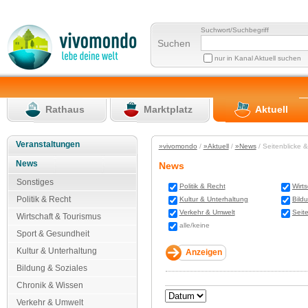
Suchwort/Suchbegriff
Suchen
nur in Kanal Aktuell suchen
Rathaus
Marktplatz
Aktuell
Veranstaltungen
»vivomondo
/
»Aktuell
/
»News
/ Seitenblicke 
News
News
Sonstiges
Politik & Recht
Wirt
Politik & Recht
Kultur & Unterhaltung
Bild
Verkehr & Umwelt
Seit
Wirtschaft & Tourismus
alle/keine
Sport & Gesundheit
Kultur & Unterhaltung
Bildung & Soziales
Chronik & Wissen
Verkehr & Umwelt