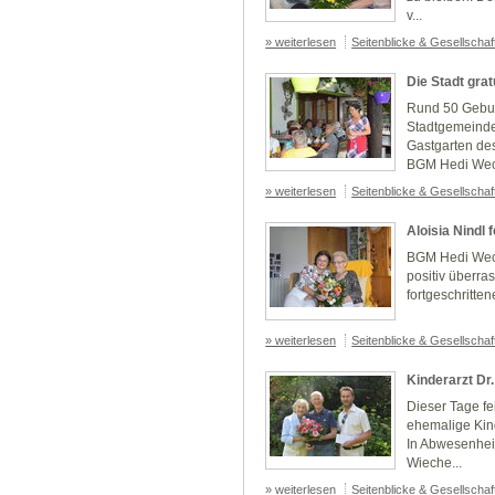
v...
» weiterlesen
Seitenblicke & Gesellscha
Die Stadt grat
Rund 50 Gebur
Stadtgemeinde
Gastgarten de
BGM Hedi Wech
» weiterlesen
Seitenblicke & Gesellscha
Aloisia Nindl f
BGM Hedi Wech
positiv überras
fortgeschritte
» weiterlesen
Seitenblicke & Gesellscha
Kinderarzt D
Dieser Tage fe
ehemalige Kin
In Abwesenhei
Wieche...
» weiterlesen
Seitenblicke & Gesellscha