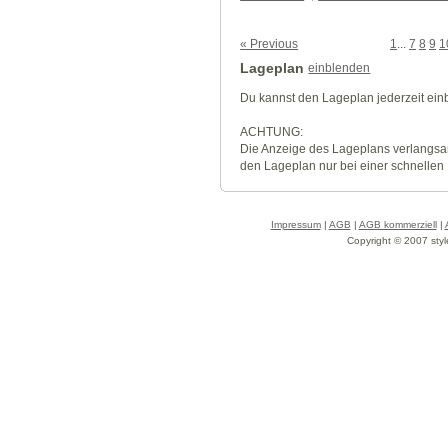
« Previous
1
...
7
8
9
1
Lageplan
einblenden
Du kannst den Lageplan jederzeit ei
ACHTUNG:
Die Anzeige des Lageplans verlangsa
den Lageplan nur bei einer schnellen
Impressum
|
AGB
|
AGB kommerziell
|
Copyright © 2007 styl