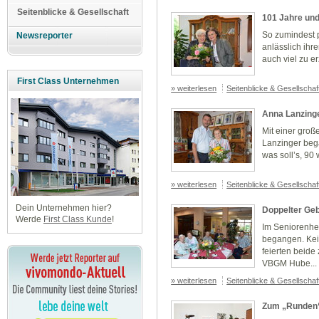
Seitenblicke & Gesellschaft
101 Jahre und
So zumindest 
Newsreporter
anlässlich ihr
auch viel zu er
First Class Unternehmen
» weiterlesen
Seitenblicke & Gesellscha
Anna Lanzing
Mit einer groß
Lanzinger beg
was soll’s, 90
» weiterlesen
Seitenblicke & Gesellscha
Dein Unternehmen hier?
Doppelter Ge
Werde
First Class Kunde
!
Im Seniorenhei
begangen. Kei
feierten beide
VBGM Hube...
» weiterlesen
Seitenblicke & Gesellscha
Zum „Runden“