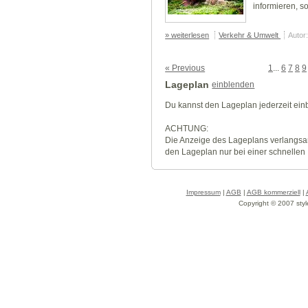
informieren, s
» weiterlesen
Verkehr & Umwelt
Autor
« Previous
1
...
6
7
8
9
Lageplan
einblenden
Du kannst den Lageplan jederzeit ei
ACHTUNG:
Die Anzeige des Lageplans verlangsa
den Lageplan nur bei einer schnellen
Impressum
|
AGB
|
AGB kommerziell
|
Copyright © 2007 styl