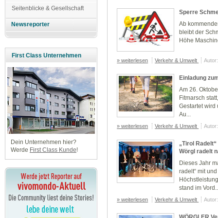
Seitenblicke & Gesellschaft
Sperre Schme
Ab kommenden M
Newsreporter
bleibt der Sc
Höhe Maschine
First Class Unternehmen
» weiterlesen
Verkehr & Umwelt
Autor
Einladung zu
Am 26. Oktober,
Fitmarsch stat
Gestartet wird
Au...
» weiterlesen
Verkehr & Umwelt
Autor
Dein Unternehmen hier?
„Tirol Radelt“ 
Werde
First Class Kunde
!
Wörgl radelt n
Dieses Jahr ma
radelt“ mit un
Höchstleistun
stand im Vord..
» weiterlesen
Verkehr & Umwelt
Autor
WÖRGLER Ver