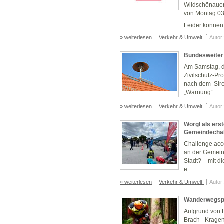
Wildschönauer
von Montag 03
Leider können.
» weiterlesen
Verkehr & Umwelt
Autor
Bundesweiter 
Am Samstag, d
Zivilschutz-Pr
nach dem Siren
„Warnung“...
» weiterlesen
Verkehr & Umwelt
Autor
Wörgl als erst
Gemeindechal
Challenge acc
an der Gemeind
Stadt? – mit d
e...
» weiterlesen
Verkehr & Umwelt
Autor
Wanderwegsp
Aufgrund von 
Brach - Kragen