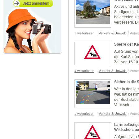
Aktive und au
Stadtgemeinde
beigetreten, u
verbessern. Die
» weiterlesen
Verkehr & Umwelt
Autor
Sperre der Ka
Auf Grund von
die Karl Schön
Zeit von 16.10
» weiterlesen
Verkehr & Umwelt
Autor
Sicher in die 
Wer in den le
war, hat besti
der Buchstaben
Volkssch...
» weiterlesen
Verkehr & Umwelt
Autor
Lärmbelästigu
Wildschönaue
Aufgrund von 