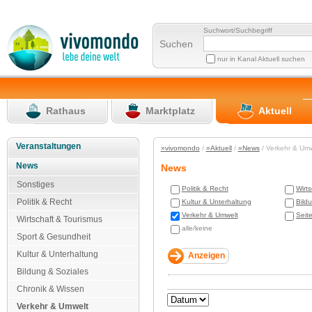
Suchwort/Suchbegriff
Suchen
nur in Kanal Aktuell suchen
Rathaus
Marktplatz
Aktuell
Veranstaltungen
»vivomondo
/
»Aktuell
/
»News
/ Verkehr & Um
News
News
Sonstiges
Politik & Recht
Wirt
Politik & Recht
Kultur & Unterhaltung
Bild
Verkehr & Umwelt
Seit
Wirtschaft & Tourismus
alle/keine
Sport & Gesundheit
Kultur & Unterhaltung
Bildung & Soziales
Chronik & Wissen
Verkehr & Umwelt