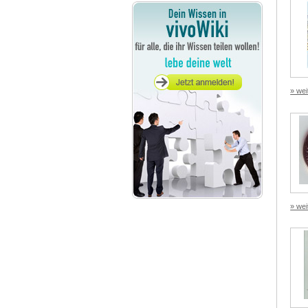
» wei
» wei