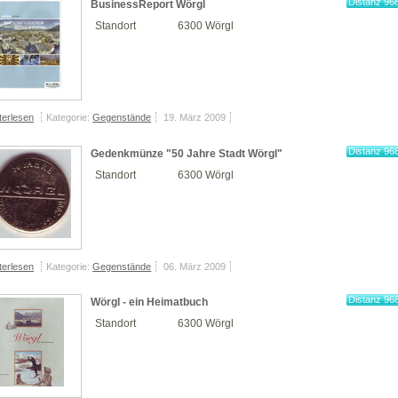
Distanz 96
BusinessReport Wörgl
km
Standort
6300 Wörgl
terlesen
Kategorie:
Gegenstände
19. März 2009
Distanz 96
Gedenkmünze "50 Jahre Stadt Wörgl"
km
Standort
6300 Wörgl
terlesen
Kategorie:
Gegenstände
06. März 2009
Distanz 96
Wörgl - ein Heimatbuch
km
Standort
6300 Wörgl