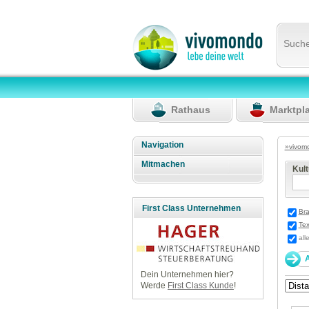
Such
Rathaus
Marktpl
Navigation
»vivom
Mitmachen
Kul
First Class Unternehmen
Br
Tex
all
Dein Unternehmen hier?
Werde
First Class Kunde
!