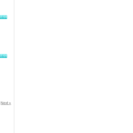
83.64
83.64
Next »