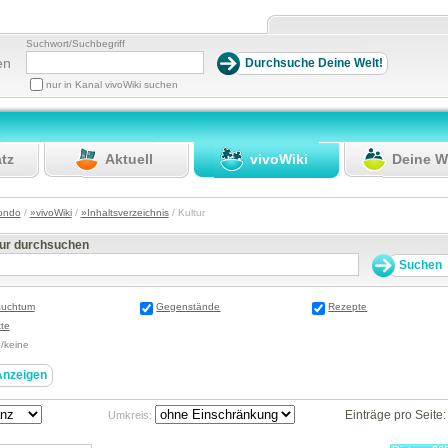
Suchwort/Suchbegriff
en
nur in Kanal vivoWiki suchen
atz
Aktuell
vivoWiki
Deine W
ondo
/
»vivoWiki
/
»Inhaltsverzeichnis
/ Kultur
tur durchsuchen
auchtum
Gegenstände
Rezepte
te
e/keine
Einträge pro Seite
Umkreis: