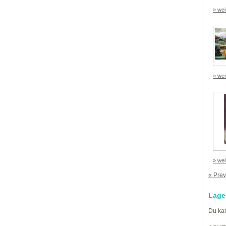
» wei
» wei
» wei
« Prev
Lage
Du kan