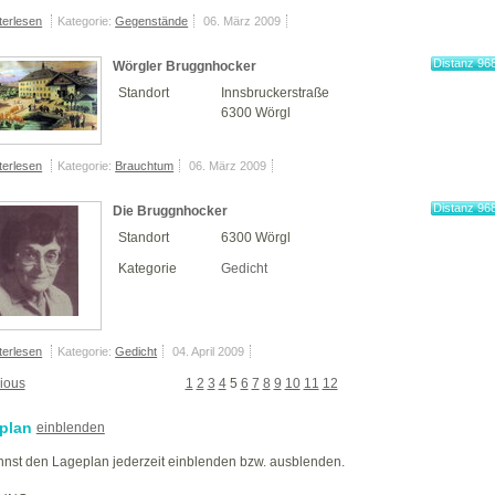
terlesen
Kategorie:
Gegenstände
06. März 2009
Distanz 96
Wörgler Bruggnhocker
km
Standort
Innsbruckerstraße
6300 Wörgl
terlesen
Kategorie:
Brauchtum
06. März 2009
Distanz 96
Die Bruggnhocker
km
Standort
6300 Wörgl
Kategorie
Gedicht
terlesen
Kategorie:
Gedicht
04. April 2009
ious
1
2
3
4
5
6
7
8
9
10
11
12
plan
einblenden
nst den Lageplan jederzeit einblenden bzw. ausblenden.