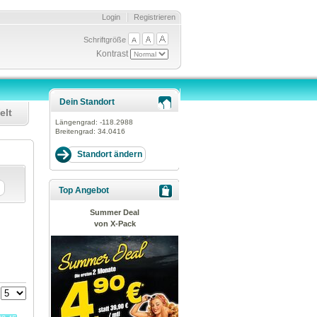
Login
Registrieren
Schriftgröße
Kontrast
Dein Standort
elt
Längengrad:
-118.2988
Breitengrad:
34.0416
Top Angebot
Summer Deal
von X-Pack
: