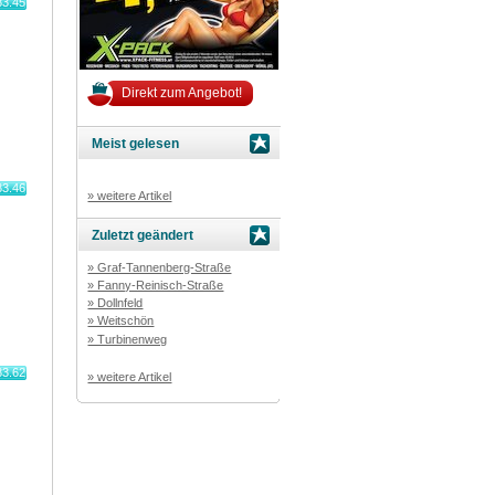
83.45
Direkt zum Angebot!
Meist gelesen
83.46
» weitere Artikel
Zuletzt geändert
» Graf-Tannenberg-Straße
» Fanny-Reinisch-Straße
» Dollnfeld
» Weitschön
» Turbinenweg
83.62
» weitere Artikel