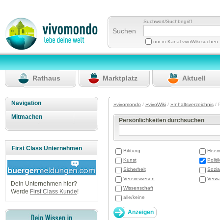
Suchwort/Suchbegriff
Suchen
nur in Kanal vivoWiki suchen
Rathaus
Marktplatz
Aktuell
Navigation
»vivomondo
/
»vivoWiki
/
»Inhaltsverzeichnis
/ 
Mitmachen
Persönlichkeiten durchsuchen
First Class Unternehmen
Bildung
Heer
Kunst
Politi
Sicherheit
Sozia
Vereinswesen
Verwa
Dein Unternehmen hier?
Wissenschaft
Werde
First Class Kunde
!
alle/keine