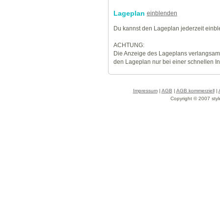
Lageplan
einblenden
Du kannst den Lageplan jederzeit einb
ACHTUNG:
Die Anzeige des Lageplans verlangsamt
den Lageplan nur bei einer schnellen I
Impressum
|
AGB
|
AGB kommerziell
|
Copyright © 2007 styl