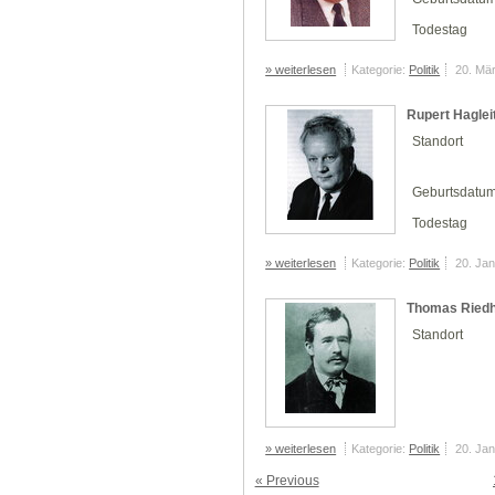
Todestag
» weiterlesen
Kategorie:
Politik
20. Mä
Rupert Haglei
Standort
Geburtsdatu
Todestag
» weiterlesen
Kategorie:
Politik
20. Ja
Thomas Riedh
Standort
» weiterlesen
Kategorie:
Politik
20. Ja
« Previous