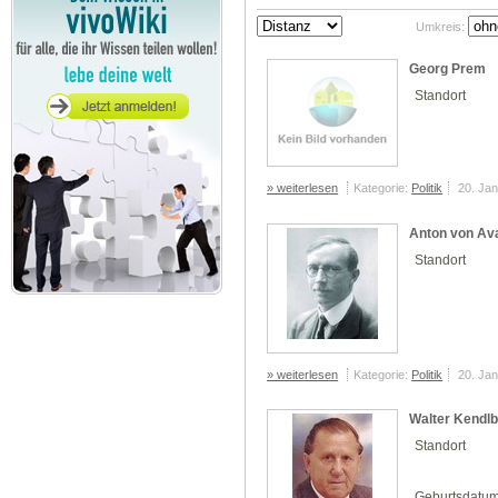
Umkreis:
Georg Prem
Standort
» weiterlesen
Kategorie:
Politik
20. Ja
Anton von Ava
Standort
» weiterlesen
Kategorie:
Politik
20. Ja
Walter Kendl
Standort
Geburtsdatu