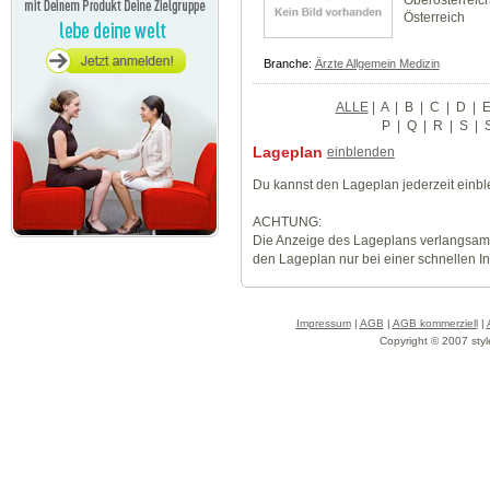
Oberösterreic
Österreich
Branche:
Ärzte Allgemein Medizin
ALLE
|
A
|
B
|
C
|
D
|
P
|
Q
|
R
|
S
|
Lageplan
einblenden
Du kannst den Lageplan jederzeit einb
ACHTUNG:
Die Anzeige des Lageplans verlangsamt
den Lageplan nur bei einer schnellen I
Impressum
|
AGB
|
AGB kommerziell
|
Copyright © 2007 styl