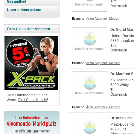
Tirol
Gesundheit
Österreich
Unternehmerpakete
Branche:
Ärzte Allgemein Medizin
First Class Unternehmen
Dr. Sigrid Mar
Untere Dorfst
6336 Langka
Tirol
Österreich
Branche:
Ärzte Allgemein Medizin
Dr. Manfred S
KR. Martin Pic
6300 Wörgl
Tirol
Österreich
Dein Unternehmen hier?
Werde
First Class Kunde
!
Branche:
Ärzte Allgemein Medizin
Dr. med. univ
Prinz-Eugen-S
4020 Linz