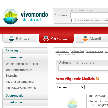
Suchwort/Suchbegriff
Suchen
nur in Kanal Marktplatz such
Rathaus
Marktplatz
Aktuell
Aktuelles
»vivomondo
/
»Marktplatz
/
»Unternehmen
/
»U
Allgemein Medizin
Unternehmen
Unternehmen suchen
Unternehmen im Umkreis
Unternehmen nach
Branchen
Ärzte Allgemein Medizin
Infos für Unternehmer
First Class Unternehmen
Gastronomie
Dr. Gerhard K
Untere Dorfst
Unterkünfte
6336 Langka