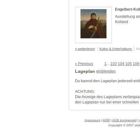
Engelbert-Kol
Ausstellung an
Kolland
» weiterlesen
Kultur & Unterhaltung
Au
« Previous
1
...
103
104
105
106
Lageplan
einblenden
Du kannst den Lageplan jederzeit ei
ACHTUNG:
Die Anzeige des Lageplans verlangsa
den Lageplan nur bei einer schnellen
Impressum
|
AGB
|
AGB kommerziell
|
Copyright © 2007 styl