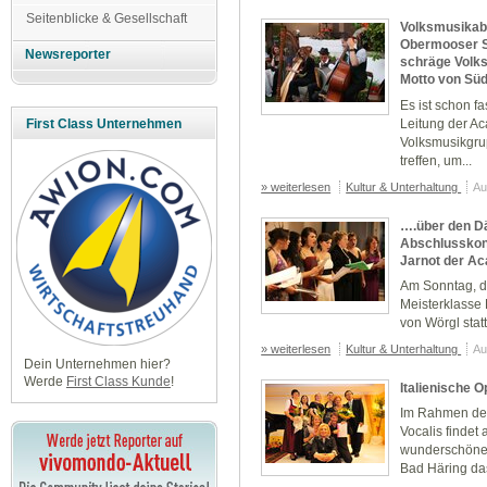
Seitenblicke & Gesellschaft
Volksmusikabe
Obermooser S
Newsreporter
schräge Volks
Motto von Süd
Es ist schon fa
Leitung der Ac
First Class Unternehmen
Volksmusikgru
treffen, um...
» weiterlesen
Kultur & Unterhaltung
Au
….über den D
Abschlusskonz
Jarnot der Ac
Am Sonntag, de
Meisterklasse
von Wörgl statt
» weiterlesen
Kultur & Unterhaltung
Au
Dein Unternehmen hier?
Werde
First Class Kunde
!
Italienische 
Im Rahmen des
Vocalis findet
wunderschönen
Bad Häring das