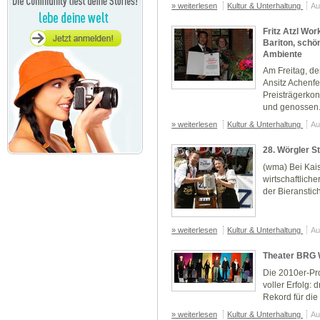
» weiterlesen
Kultur & Unterhaltung
Au
Fritz Atzl Wo
Bariton, sch
Ambiente
Am Freitag, de
Ansitz Achenfe
Preisträgerkon
und genossen.
» weiterlesen
Kultur & Unterhaltung
Au
28. Wörgler S
(wma) Bei Kais
wirtschaftlich
der Bieranstic
» weiterlesen
Kultur & Unterhaltung
Au
Theater BRG 
Die 2010er-Pr
voller Erfolg: 
Rekord für di
» weiterlesen
Kultur & Unterhaltung
Au