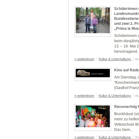
Schülerinnen 
Landesmusiks
Bundesebene 
und zwei 2. 
„Prima la Musi
Schülerinnen 
beim diesjähr
13. – 18. Mai 
hervorragend..
» weiterlesen
Kultur & Unterhaltung
Au
Kino auf Räde
Am Dienstag, d
"Knochenmann 
(Gasthof Franz
» weiterlesen
Kultur & Unterhaltung
Au
Riesenerfolg 
Bruckhäusl (vs
mehr zu helfe
Volksschule Br
Das Gem...
» weiterlesen
Kultur & Unterhaltung
Au