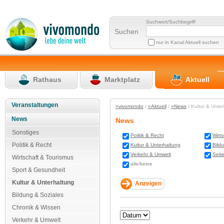
Suchwort/Suchbegriff
Suchen
nur in Kanal Aktuell suchen
Rathaus
Marktplatz
Aktuell
Veranstaltungen
»vivomondo
/
»Aktuell
/
»News
/ Kultur & Unte
News
News
Sonstiges
Politik & Recht
Wirt
Politik & Recht
Kultur & Unterhaltung
Bild
Verkehr & Umwelt
Seit
Wirtschaft & Tourismus
alle/keine
Sport & Gesundheit
Kultur & Unterhaltung
Bildung & Soziales
Chronik & Wissen
Verkehr & Umwelt