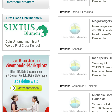
Deutschland
Unternehmerpakete
Branche:
Reise & Erholung
First Class Unternehmen
MegaGadgets
Nürnbergerstr
40599 Düssel
Nordrhein-Wes
Deutschland
Dein Unternehmen hier?
Werde
First Class Kunde
!
Branche:
Sonstige
macXperts On
Sielweg 21
26133 Oldenb
Niedersachse
Deutschland
Branche:
Computer & Telekom
Michaela Borc
Hause.de
Schiebrookstr.
23816 Nevers