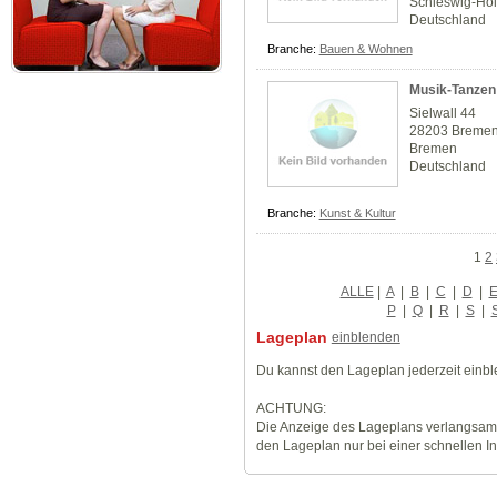
Schleswig-Hol
Deutschland
Branche:
Bauen & Wohnen
Musik-Tanzen
Sielwall 44
28203 Breme
Bremen
Deutschland
Branche:
Kunst & Kultur
1
2
ALLE
|
A
|
B
|
C
|
D
|
P
|
Q
|
R
|
S
|
Lageplan
einblenden
Du kannst den Lageplan jederzeit einb
ACHTUNG:
Die Anzeige des Lageplans verlangsamt
den Lageplan nur bei einer schnellen I