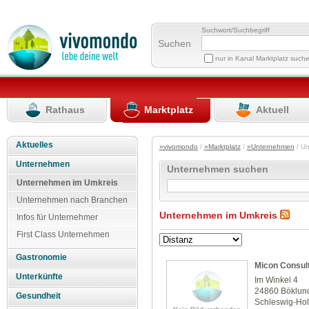
Suchwort/Suchbegriff
Suchen
nur in Kanal Marktplatz such
Rathaus
Marktplatz
Aktuell
Aktuelles
»vivomondo
/
»Marktplatz
/
»Unternehmen
/ U
Unternehmen
Unternehmen suchen
Unternehmen im Umkreis
Unternehmen nach Branchen
Unternehmen im Umkreis
Infos für Unternehmer
First Class Unternehmen
Gastronomie
Micon Consul
Unterkünfte
Im Winkel 4
24860 Böklun
Gesundheit
Schleswig-Hol